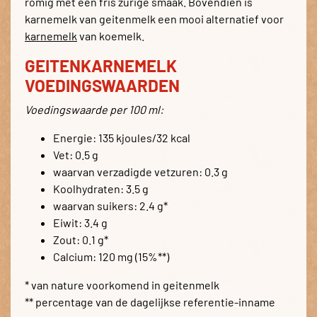
romig met een fris zurige smaak. Bovendien is
karnemelk van geitenmelk een mooi alternatief voor
karnemelk
van koemelk.
GEITENKARNEMELK
VOEDINGSWAARDEN
Voedingswaarde per 100 ml:
Energie: 135 kjoules/32 kcal
Vet: 0.5 g
waarvan verzadigde vetzuren: 0.3 g
Koolhydraten: 3.5 g
waarvan suikers: 2.4 g*
Eiwit: 3.4 g
Zout: 0.1 g*
Calcium: 120 mg (15%**)
* van nature voorkomend in geitenmelk
** percentage van de dagelijkse referentie-inname