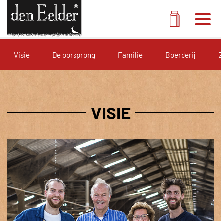
Men
Melk pak
Visie
De oorsprong
Familie
Boerderij
VISIE