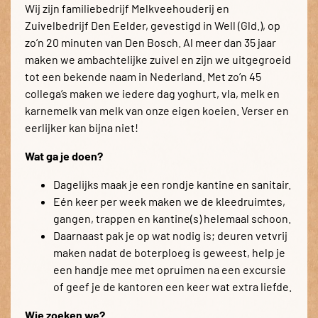
Wij zijn familiebedrijf Melkveehouderij en
Zuivelbedrijf Den Eelder, gevestigd in Well (Gld.), op
zo’n 20 minuten van Den Bosch. Al meer dan 35 jaar
maken we ambachtelijke zuivel en zijn we uitgegroeid
tot een bekende naam in Nederland. Met zo’n 45
collega’s maken we iedere dag yoghurt, vla, melk en
karnemelk van melk van onze eigen koeien. Verser en
eerlijker kan bijna niet!
Wat ga je doen?
Dagelijks maak je een rondje kantine en sanitair.
Eén keer per week maken we de kleedruimtes,
gangen, trappen en kantine(s) helemaal schoon.
Daarnaast pak je op wat nodig is; deuren vetvrij
maken nadat de boterploeg is geweest, help je
een handje mee met opruimen na een excursie
of geef je de kantoren een keer wat extra liefde.
Wie zoeken we?