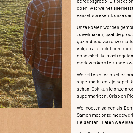
beroepsgroep’. Dit biedt o
doen, wat we het allerliefst
vanzelfsprekend, onze dank
Onze koeien worden gemolk
zuivelmakerij gaat de prod
gezondheid van onze mede
volgen alle richtlijnen r
noodzakelijke maatregelen
medewerkers te kunnen w
We zetten alles op alles om
supermarkt en zijn hopelij
schap. Ook kun je onze pro
supermarkten: Crisp en Pic
We moeten samen als ‘Den E
Samen met onze medewerk(s
Eelder fan”. Laten we elkaa