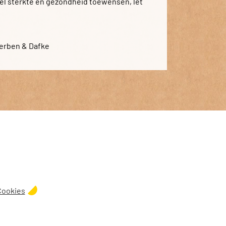
el sterkte en gezondheid toewensen, let
Gerben & Dafke
Cookies