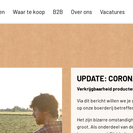
en
Waar te koop
B2B
Over ons
Vacatures
UPDATE: CORONA
Verkrijgbaarheid producte
Via dit bericht willen we je
op onze boerderij betreffe
Het zijn bizarre omstandig
groot. Als onderdeel van d