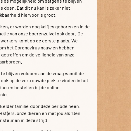
ns de mogelijkheid om datgene te blijven
e doen. Dat dit nu kan is zeker niet
baarheid hiervoor is groot.
en, er worden nog kalfjes geboren en in de
uctie van onze boerenzuivel ook door. De
werkers komt op de eerste plaats. We
ondom het Coronavirus nauw en hebben
 getroffen om de veiligheid van onze
aarborgen.
 te blijven voldoen aan de vraag vanuit de
k ook op de vertrouwde plek te vinden in het
ducten bestellen bij de online
nic.
elder familie’ door deze periode heen.
t)ers, onze dieren en met jou als ”Den
r steunen in deze strijd.